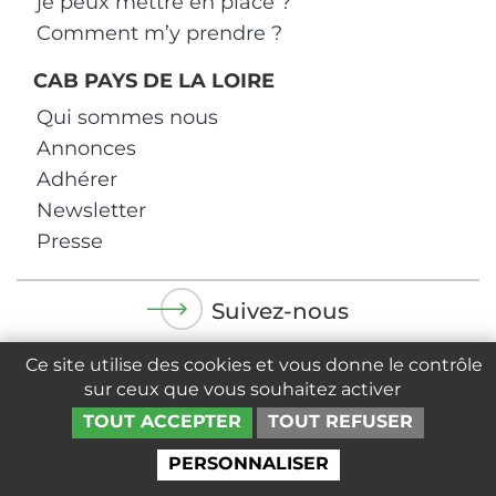
je peux mettre en place ?
Comment m’y prendre ?
CAB PAYS DE LA LOIRE
Qui sommes nous
Annonces
Adhérer
Newsletter
Presse
Suivez-nous
Ce site utilise des cookies et vous donne le contrôle
sur ceux que vous souhaitez activer
TOUT ACCEPTER
TOUT REFUSER
Politique de confidentialité
Mentions
légales
PERSONNALISER