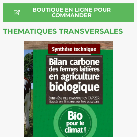
BOUTIQUE EN LIGNE POUR
COMMANDER
THEMATIQUES TRANSVERSALES
BILAN CARBONE EN
LAIT BIO (2021)
Synthèse technique sur le bilan
carbone de 58 fermes laitières
bio en Pays de la Loire, grâce à
CAP'2ER. Cette étude rappelle
que l’agriculture a des leviers à
actionner pour participer de
manière significative à
l’atteinte des objectifs
nationaux visant à réduire les
émissions de GES de 40 % en