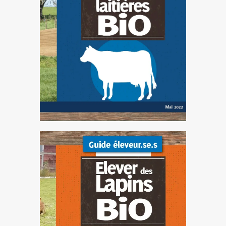
collaboration, les groupes
d’échanges entre paysans bio
nous permettent d’avancer,
d’inventer et d’expérimenter
sur nos fermes. Ce recueil est
source d’inspiration et d’envie
pour les porteurs de projets
d’installation, à la veille d’un
renouvellement important.
ELEVER DES LAPINS
BIO (2020)
Ce guide présente les éléments
clés pour la réussite de la
production de lapins