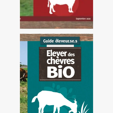
techniques ainsi que des
témoignages d’éleveur-se-s.
ELEVER DES CHEVRES
BIO (2020)
La conversion et l’installation
en chèvre bio demande de la
technique et du savoir-faire. Ce
guide de 40 pages développe
les différentes étapes
nécessaires à la réussite de son
projet ...