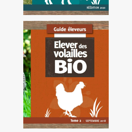
ELEVER DES
VOLAILLES BIO (2018)
Ce recueil s'adresse à tous ceux
qui veulent créer ou
développer leur atelier volailles
: réglementations, parcours,
alimentation... Un chapitre est
consacré à la gestion du plan
biosécurité dans les élevages
de volailles.