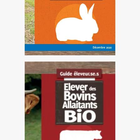
biologiques, dans le respect
d’un équilibre
animal/plante/climat/
éleveur(se) : alimentation,
bâtiment, suivi sanitaire...
ELEVER DES BOVINS
VIANDE BIO (2020)
Ce guide technique est
nécessaire pour consolider
votre projet d’installation ou de
conversion en agriculture
biologique avec des
informations réglementaires,